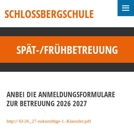
SCHLOSSBERGSCHULE
SPÄT-/FRÜHBETREUUNG
ANBEI DIE ANMELDUNGSFORMULARE
ZUR BETREUUNG 2026 2027
http://-SJ-26_27-zukuenftige-1.-Klaessler.pdf